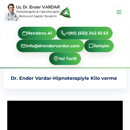
Dr. Ender Vardar-Hipnoterapiyle Kilo
Randevu Al
+(90) (532) 242 55 63
verme
info@drendervardar.com
İletişim
Ana Sayfa
Yol Tarifi
Videolar
Dr. Ender Vardar-Hipnoterapiyle Kilo verme