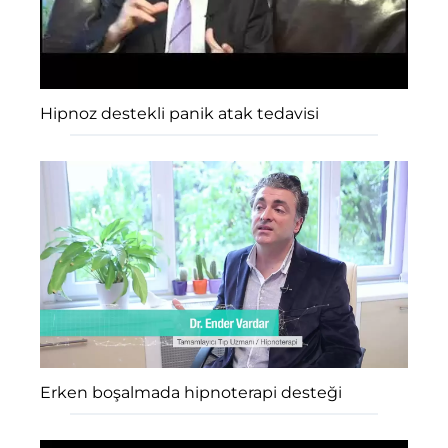
Hipnoz destekli panik atak tedavisi
Erken boşalmada hipnoterapi desteği